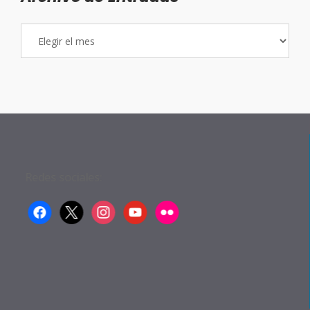
Archivo
de
Entradas
Redes sociales:
facebook
x
instagram
youtube
flickr