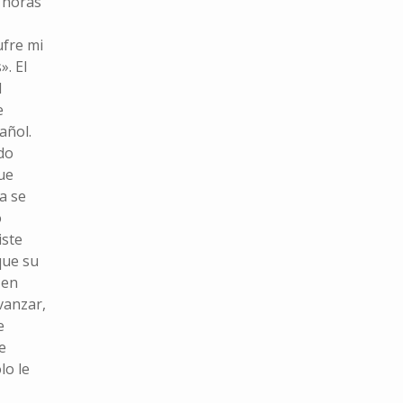
 horas
fre mi
». El
l
e
añol.
ndo
ue
a se
o
iste
que su
 en
vanzar,
e
e
lo le