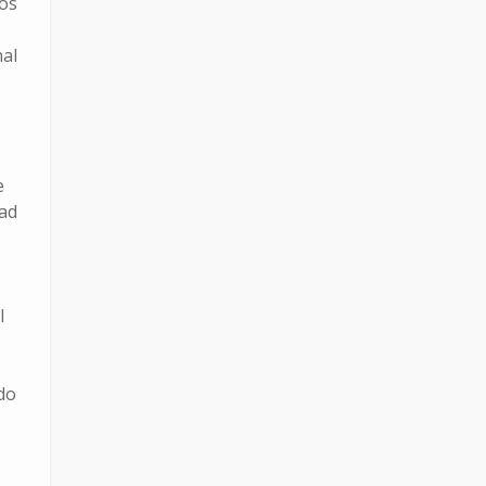
los
al
e
ad
l
do