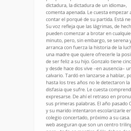
dictadura, la dictadura de un idioma»,
comenta apenada. Le cuesta empezar 
contar el porqué de su partida. Está ne
Su voz refleja que las lágrimas, de hec
pueden comenzar a brotar en cualquie
minuto, pero, sin embargo, se serena 
arranca con fuerza la historia de la luc
una madre que quiere ofrecerle la posi
de ser feliz a su hijo. Gonzalo tiene ci
y desde hace dos vive –en ausencia– u
calvario. Tardó en lanzarse a hablar, p
hasta los tres años no le detectaron la
disfasia que sufre. Le cuesta comprend
expresarse. De ahí el retraso en pronu
sus primeras palabras. El año pasado C
y su marido intentaron escolarizarle e
colegio concertado, próximo a su casa.
web aseguran que son un centro trilin