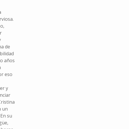
a
rviosa.
ho,
r
y
ha de
bilidad
nco años
n
or eso
er y
nciar
ristina
n un
 En su
güe,