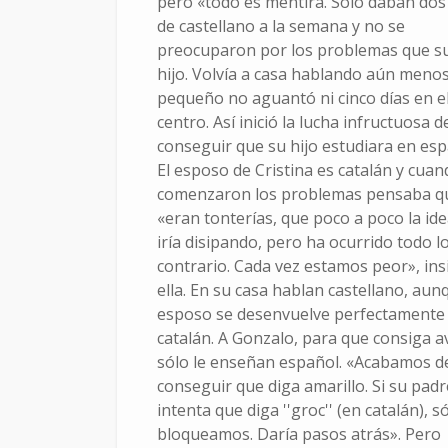
pero «todo es mentira. Sólo daban dos
1 de enero
de castellano a la semana y no se
de 2010
preocuparon por los problemas que su
hijo. Volvía a casa hablando aún menos
pequeño no aguantó ni cinco días en e
centro. Así inició la lucha infructuosa d
conseguir que su hijo estudiara en esp
El esposo de Cristina es catalán y cua
comenzaron los problemas pensaba q
«eran tonterías, que poco a poco la ide
iría disipando, pero ha ocurrido todo l
contrario. Cada vez estamos peor», ins
ella. En su casa hablan castellano, aun
esposo se desenvuelve perfectamente
catalán. A Gonzalo, para que consiga a
sólo le enseñan español. «Acabamos d
conseguir que diga amarillo. Si su padr
intenta que diga ''groc'' (en catalán), só
bloqueamos. Daría pasos atrás». Pero