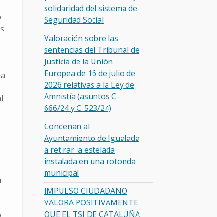
solidaridad del sistema de
o
Seguridad Social
as
Valoración sobre las
sentencias del Tribunal de
Justicia de la Unión
Europea de 16 de julio de
ma
2026 relativas a la Ley de
Amnistía (asuntos C-
l
666/24 y C-523/24)
Condenan al
Ayuntamiento de Igualada
a retirar la estelada
instalada en una rotonda
municipal
a
IMPULSO CIUDADANO
VALORA POSITIVAMENTE
QUE EL TSJ DE CATALUÑA
o