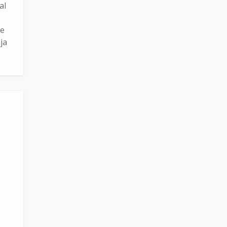
al
de
ja