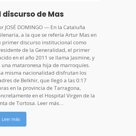
contrarios al
derecho de 
l discurso de Mas
Estado de Eu
desconocimi
or JOSÉ DOMINGO — En la Cataluña
afirmación 
lenaria, a la que se refería Artur Mas en
recordar al 
u primer discurso institucional como
algunos de l
residente de la Generalidad, el primer
acido en el año 2011 se llama Jasmine, y
Leer más
s una mataronesa hija de marroquíes.
sa misma nacionalidad disfrutan los
dres de Belkhir, que llegó a las 0:17
oras en la provincia de Tarragona,
oncretamente en el Hospital Virgen de la
Indepe
inta de Tortosa. Leer más…
cinism
Leer más
El patriarca
contemporáne