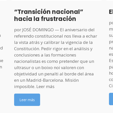
“Transición nacional”
E
hacia la frustración
p
mi
por JOSÉ DOMINGO — El aniversario del
n
s
referendo constitucional nos lleva a echar
p
la vista atrás y calibrar la vigencia de la
ad
n
Constitución. Pedir rigor en el análisis y
e
conclusiones a las formaciones
ue
E
nacionalistas es como pretender que un
n
pa
ultrasur o un boixo noi valoren con
h
objetividad un penalti al borde del área
c
en un Madrid-Barcelona. Misión
C
imposible. Leer más
Leer más