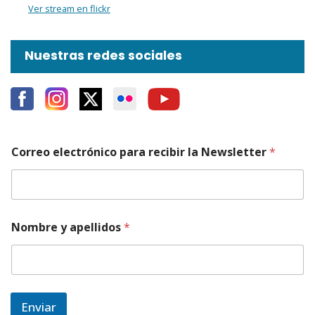
Ver stream en flickr
Nuestras redes sociales
Correo electrónico para recibir la Newsletter
*
e
Nombre y apellidos
*
l
e
c
t
r
ó
Enviar
n