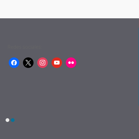
Redes sociales:
facebook
x
instagram
youtube
flickr
1
2