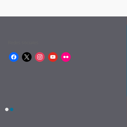
Redes sociales:
facebook
x
instagram
youtube
flickr
1
2