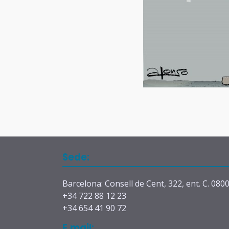
Sede:
Barcelona: Consell de Cent, 322, ent. C. 080
+34 722 88 12 23
+34 654 41 90 72
E.mail: