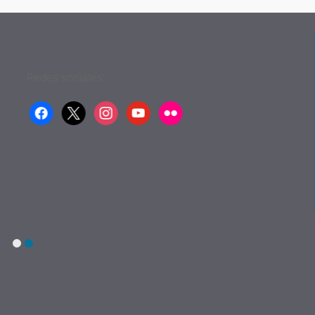
Redes sociales:
facebook
x
instagram
youtube
flickr
1
2