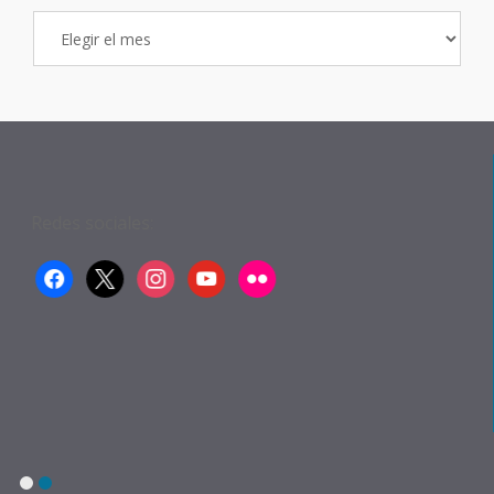
Archivo
de
Entradas
Redes sociales:
facebook
x
instagram
youtube
flickr
1
2