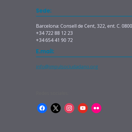
Sede:
Barcelona: Consell de Cent, 322, ent. C. 080
+34 722 88 12 23
+34 654 41 90 72
E.mail:
info@impulsociudadano.org
Redes sociales:
facebook
x
instagram
youtube
flickr