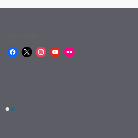
Redes sociales:
facebook
x
instagram
youtube
flickr
1
2