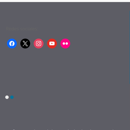
Redes sociales:
facebook
x
instagram
youtube
flickr
1
2