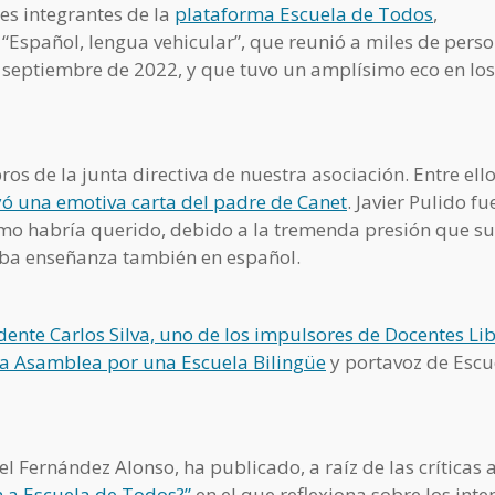
es integrantes de la
plataforma Escuela de Todos
,
“Español, lengua vehicular”, que reunió a miles de pers
e septiembre de 2022, y que tuvo un amplísimo eco en los
ros de la junta directiva de nuestra asociación. Entre ello
yó una emotiva carta del padre de Canet
. Javier Pulido fu
como habría querido, debido a la tremenda presión que su
ciba enseñanza también en español.
dente Carlos Silva, uno de los impulsores de Docentes Li
la Asamblea por una Escuela Bilingüe
y portavoz de Escu
 Fernández Alonso, ha publicado, a raíz de las críticas a
 a Escuela de Todos?”
en el que reflexiona sobre los inte