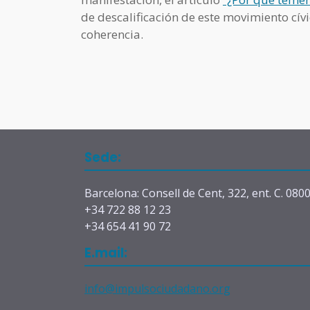
de descalificación de este movimiento cív
coherencia.
Sede:
Barcelona: Consell de Cent, 322, ent. C. 080
+34 722 88 12 23
+34 654 41 90 72
E.mail:
info@impulsociudadano.org