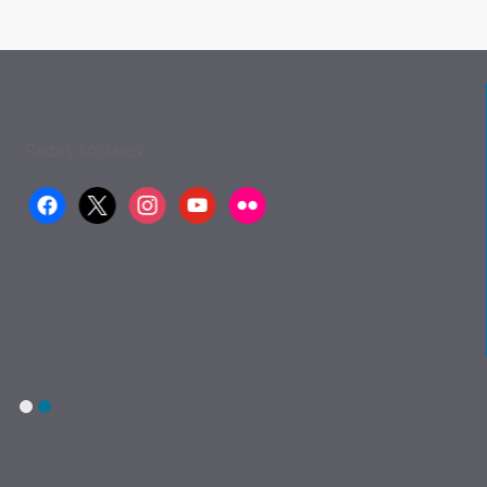
Redes sociales:
facebook
x
instagram
youtube
flickr
1
2