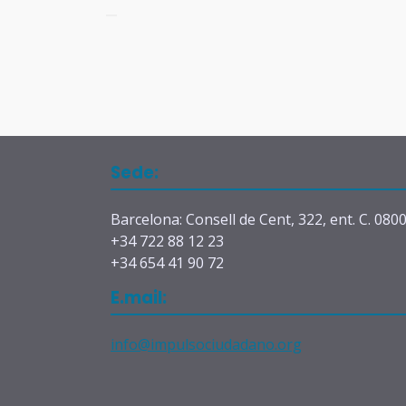
Sede:
Barcelona: Consell de Cent, 322, ent. C. 080
+34 722 88 12 23
+34 654 41 90 72
E.mail:
info@impulsociudadano.org