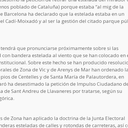
enos poblado de Cataluña) porque estaba “al mig de la
de Barcelona ha declarado que la estelada estaba en un
l Cadí-Moixadó y al ser la gestión del citado parque pú
na tendrá que pronunciarse próximamente sobre si las
 con bandera estelada al viento que se han colocado en 
nstitucional. Sobre este hecho se han producido resoluci
torales de Zona de Vic y de Arenys de Mar han ordenado l
ipios de Centelles y de Santa María de Palautordera, en
taró ha desestimado la petición de Impulso Ciudadano d
da de Sant Andreu de Llavaneres por tratarse, según su
egórica.
es de Zona han aplicado la doctrina de la Junta Electoral
anderas esteladas de calles y rotondas de carreteras, así