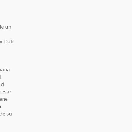
de un
r Dalí
mpaña
l
ad
pesar
iene
a
de su