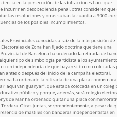
ndencia en la persecución de las infracciones hace que
de incurrir en desobediencia penal, otras consideren que
tar las resoluciones y otras suban la cuantía a 3000 euro
cuencias de los posibles incumplimientos.
ales Provinciales conocidas a raíz de la interposición de
s Electorales de Zona han fijado doctrina que tiene una
al Provincial de Barcelona ha ordenado la retirada de ban
ualquier tipo de simbología partidista a los ayuntamient
ico con independencia de que hayan sido o no colocadas 
an antes o después del inicio de la campaña electoral.
 Gerona ha ordenado la retirada de una placa conmemora
tar, aquí van guanyar”, que estaba colocada en un colegi
ducativo público y porque, además, será colegio electora
renys de Mar ha ordenado quitar una placa conmemorati
e Tordera. Otras Juntas, sorprendentemente, a pesar de 
 presencia de mástiles con banderas independentistas en