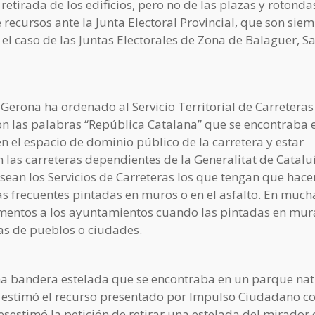
retirada de los edificios, pero no de las plazas y rotonda
 recursos ante la Junta Electoral Provincial, que son sie
l caso de las Juntas Electorales de Zona de Balaguer, S
 Gerona ha ordenado al Servicio Territorial de Carreteras
n las palabras “República Catalana” que se encontraba e
en el espacio de dominio público de la carretera y estar
 las carreteras dependientes de la Generalitat de Catalu
 sean los Servicios de Carreteras los que tengan que hace
as frecuentes pintadas en muros o en el asfalto. En much
ementos a los ayuntamientos cuando las pintadas en mur
ías de pueblos o ciudades.
na bandera estelada que se encontraba en un parque nat
na estimó el recurso presentado por Impulso Ciudadano c
esestimó la petición de retirar una estelada del mirador 