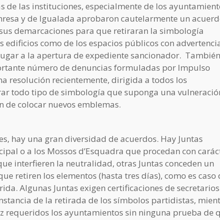
 de las instituciones, especialmente de los ayuntamient
Manresa y de Igualada aprobaron cautelarmente un acuer
 sus demarcaciones para que retiraran la simbología
os edificios como de los espacios públicos con advertenci
a lugar a la apertura de expediente sancionador. También
mportante número de denuncias formuladas por Impulso
a resolución recientemente, dirigida a todos los
rar todo tipo de simbología que suponga una vulneració
gan de colocar nuevos emblemas.
nes, hay una gran diversidad de acuerdos. Hay Juntas
icipal o a los Mossos d’Esquadra que procedan con carác
que interfieren la neutralidad, otras Juntas conceden un
ue retiren los elementos (hasta tres días), como es caso 
ida. Algunas Juntas exigen certificaciones de secretarios
stancia de la retirada de los símbolos partidistas, mien
ez requeridos los ayuntamientos sin ninguna prueba de q