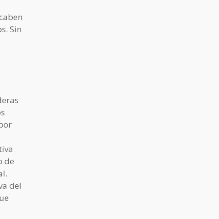
 caben
s. Sin
deras
os
por
tiva
o de
l.
va del
que