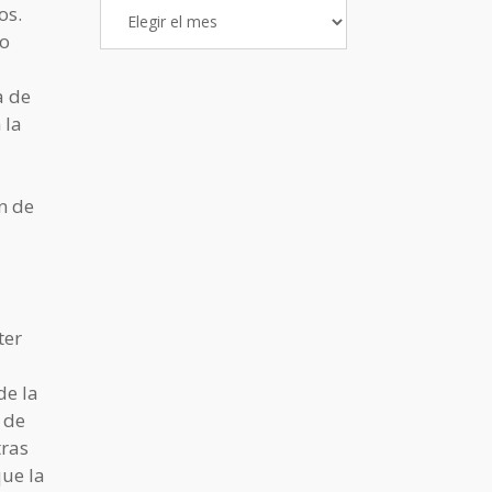
Archivo
os.
de
do
Entradas
a de
 la
n de
ter
de la
 de
tras
ue la