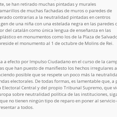
ente, se han retirado muchas pintadas y murales
 amarillos de muchas fachadas de muros o paredes de
erado contrarias a la neutralidad pintadas en centros
agen de una niña con una estelada negra en las paredes 
avor del catalán como única lengua de enseñanza en las
plástico en monumentos como los de la Plaza de Salvado
preside el monumento al 1 de octubre de Molins de Rei.
da a efecto por Impulso Ciudadano en el curso de la ca
as que han puesto de manifiesto los hechos irregulares a
haciendo posible que se respete un poco más la neutralid
endas electorales. De todas formas, es lamentable que, a 
a Electoral Central y del propio Tribunal Supremo, que v
uropa sobre neutralidad política de las instituciones, sig
e no tienen ningún tipo de reparo en poner al servicio 
resentar a todos.