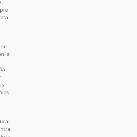
s,
mpre
anta
 de
n la
ña.
r
as
ales
ural.
ontra
de la