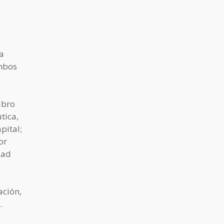
a
mbos
libro
tica,
pital;
or
dad
ación,
.