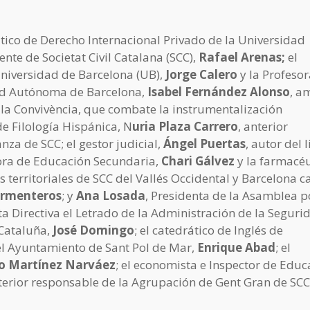
ático de Derecho Internacional Privado de la Universidad
te de Societat Civil Catalana (SCC),
Rafael Arenas;
el
niversidad de Barcelona (UB),
Jorge Calero
y la Profesor
dad Autónoma de Barcelona,
Isabel Fernández Alonso
, a
r la Convivència, que combate la instrumentalización
de Filología Hispánica, N
uria Plaza Carrero
, anterior
za de SCC; el gestor judicial,
Ángel Puertas
, autor del 
sora de Educación Secundaria,
Chari Gálvez
y la farmacéu
 territoriales de SCC del Vallés Occidental y Barcelona ca
Armenteros
; y
Ana Losada
, Presidenta de la Asamblea p
ta Directiva el Letrado de la Administración de la Seguri
 Cataluña,
José Domingo
; el catedrático de Inglés de
del Ayuntamiento de Sant Pol de Mar,
Enrique Abad
; el
o Martínez Narváez
; el economista e Inspector de Educ
nterior responsable de la Agrupación de Gent Gran de SCC