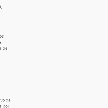
A
los
e
a del
ivo de
ña por