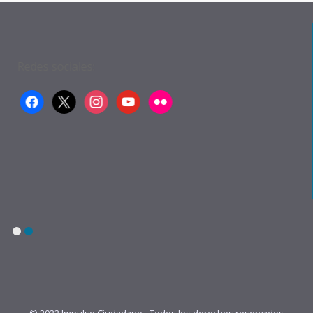
Redes sociales:
facebook
x
instagram
youtube
flickr
1
2
© 2022 Impulso Ciudadano - Todos los derechos reservados