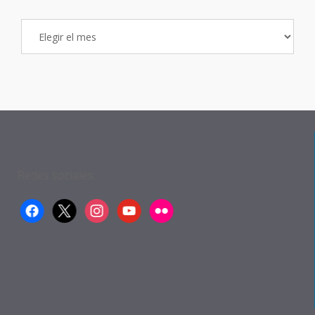
Archivo
de
Entradas
Redes sociales:
facebook
x
instagram
youtube
flickr