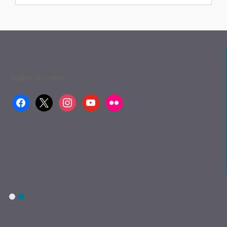
Entradas
Redes sociales:
facebook
x
instagram
youtube
flickr
1
2