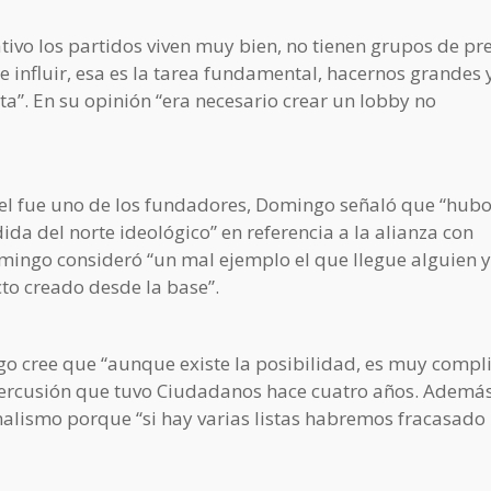
ivo los partidos viven muy bien, no tienen grupos de pr
 influir, esa es la tarea fundamental, hacernos grandes 
a”. En su opinión “era necesario crear un lobby no
del fue uno de los fundadores, Domingo señaló que “hub
rdida del norte ideológico” en referencia a la alianza con
omingo consideró “un mal ejemplo el que llegue alguien y
to creado desde la base”.
go cree que “aunque existe la posibilidad, es muy compl
epercusión que tuvo Ciudadanos hace cuatro años. Ademá
nalismo porque “si hay varias listas habremos fracasado