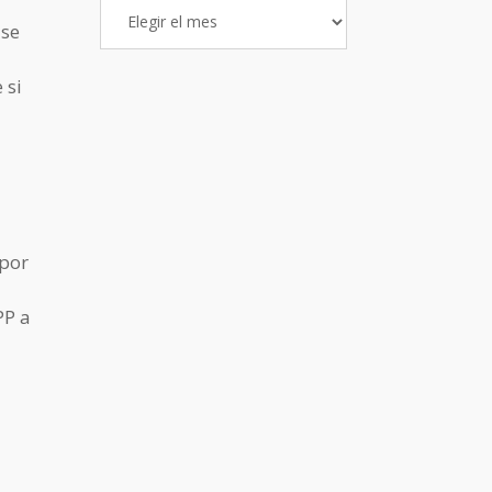
Archivo
 se
de
Entradas
 si
“por
PP a