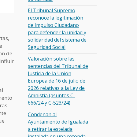
El Tribunal Supremo
reconoce la legitimación
de Impulso Ciudadano
para defender la unidad y
tas,
solidaridad del sistema de
e
Seguridad Social
ón de
Valoración sobre las
nfluir
sentencias del Tribunal de
Justicia de la Unión
Europea de 16 de julio de
2026 relativas a la Ley de
al
Amnistía (asuntos C-
mento
666/24 y C-523/24)
tras
nte
Condenan al
ue
Ayuntamiento de Igualada
a retirar la estelada
instalada en una rotonda