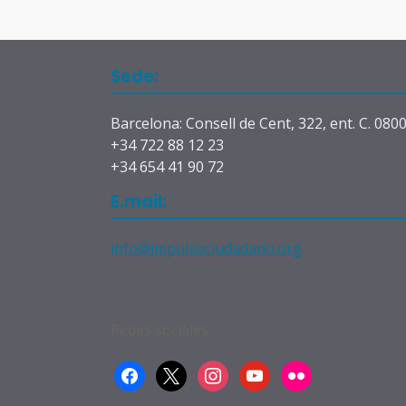
Sede:
Barcelona: Consell de Cent, 322, ent. C. 080
+34 722 88 12 23
+34 654 41 90 72
E.mail:
info@impulsociudadano.org
Redes sociales:
facebook
x
instagram
youtube
flickr