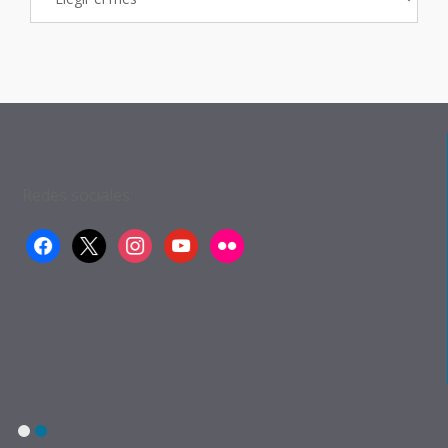
de
Entradas
Redes sociales:
facebook
x
instagram
youtube
flickr
1
2