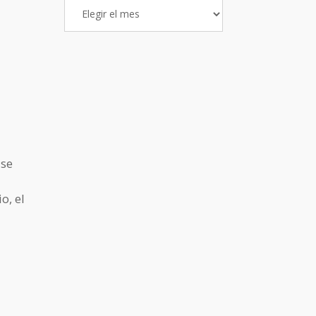
Archivo
de
Entradas
 se
o, el