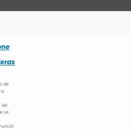
one
deras
o de
ra
 las
e se
nunció