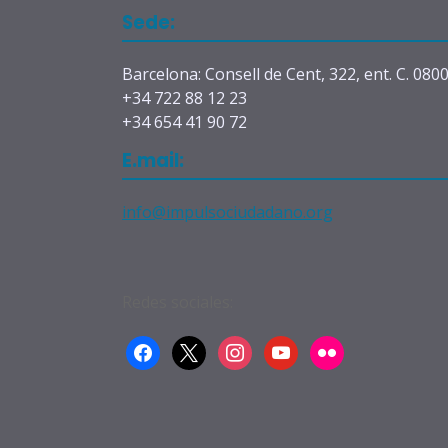
Sede:
Barcelona: Consell de Cent, 322, ent. C. 080
+34 722 88 12 23
+34 654 41 90 72
E.mail:
info@impulsociudadano.org
Redes sociales:
facebook
x
instagram
youtube
flickr