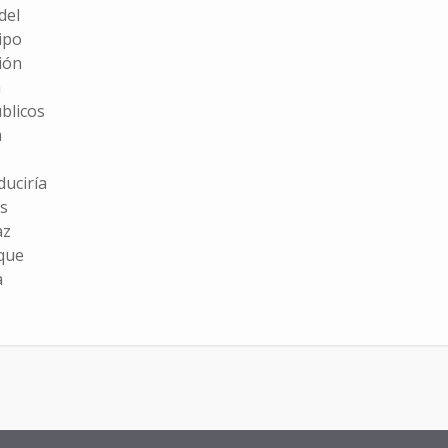
del
ipo
ión
a
blicos
a
duciría
as
az
 que
a