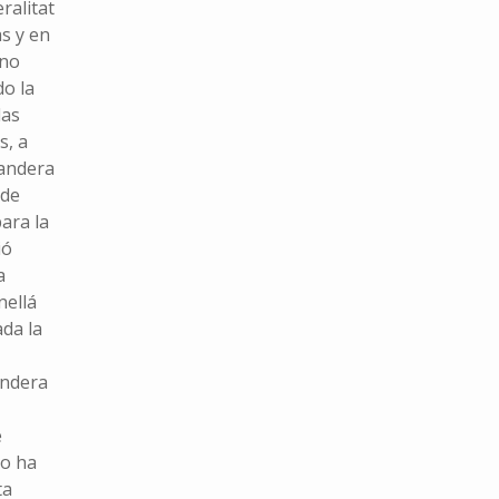
ralitat
s y en
 no
o la
las
s, a
bandera
 de
ara la
ió
a
nellá
da la
andera
e
no ha
ta