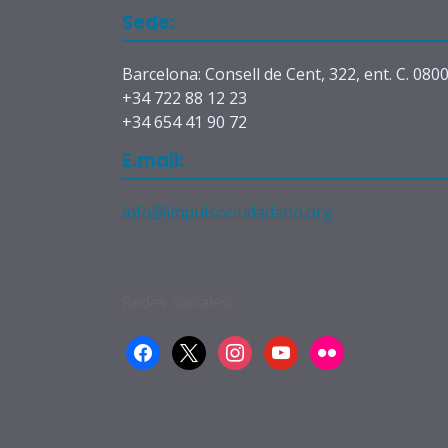
Sede:
Barcelona: Consell de Cent, 322, ent. C. 080
+34 722 88 12 23
+34 654 41 90 72
E.mail:
info@impulsociudadano.org
Redes sociales:
facebook
x
instagram
youtube
flickr