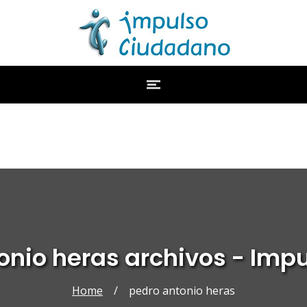
onio heras archivos - Im
Home
/
pedro antonio heras