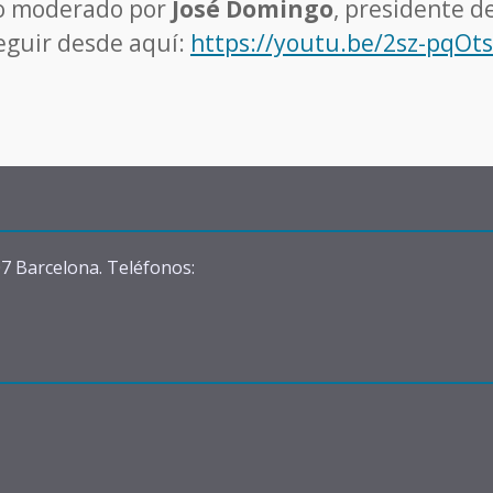
do moderado por
José Domingo
, presidente d
eguir desde aquí:
https://youtu.be/2sz-pqOt
07 Barcelona. Teléfonos: