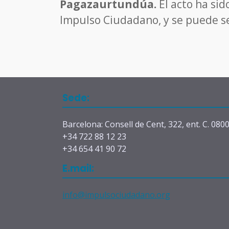
Pagazaurtundúa.
El acto ha si
Impulso Ciudadano, y se puede s
Sede:
Barcelona: Consell de Cent, 322, ent. C. 080
+34 722 88 12 23
+34 654 41 90 72
E.mail:
info@impulsociudadano.org