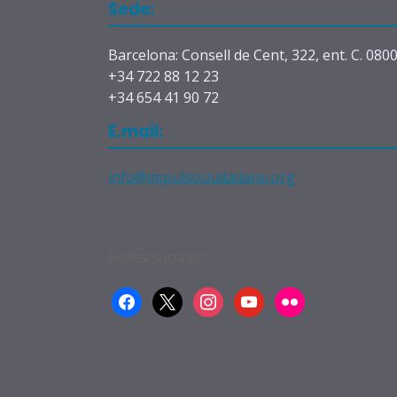
Sede:
Barcelona: Consell de Cent, 322, ent. C. 080
+34 722 88 12 23
+34 654 41 90 72
E.mail:
info@impulsociudadano.org
Redes sociales:
facebook
x
instagram
youtube
flickr