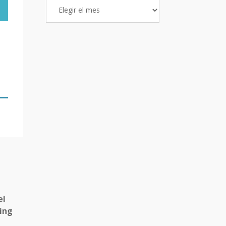
Archivo
de
Entradas
el
ing