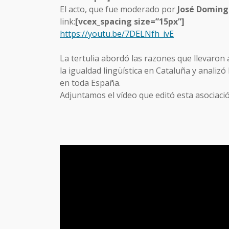
El acto, que fue moderado por
José Doming
link:
[vcex_spacing size=”15px”]
https://youtu.be/7DELNfh_ivE
La tertulia abordó las razones que llevaron
la igualdad lingüística en Cataluña y analizó
en toda España.
Adjuntamos el vídeo que editó esta asociació