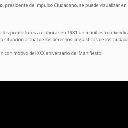
o
, presidente de Impulso Ciudadano, se puede visualizar en
 a los promotores a elaborar en 1981 un manifiesto reivindi
 la situación actual de los derechos lingüísticos de los ciuda
n con motivo del XXX aniversario del Manifiesto: