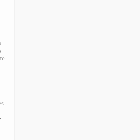
a
e
te
es
e