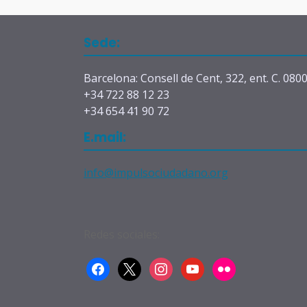
Sede:
Barcelona: Consell de Cent, 322, ent. C. 080
+34 722 88 12 23
+34 654 41 90 72
E.mail:
info@impulsociudadano.org
Redes sociales:
facebook
x
instagram
youtube
flickr