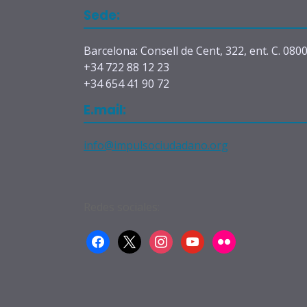
Sede:
Barcelona: Consell de Cent, 322, ent. C. 080
+34 722 88 12 23
+34 654 41 90 72
E.mail:
info@impulsociudadano.org
Redes sociales:
facebook
x
instagram
youtube
flickr