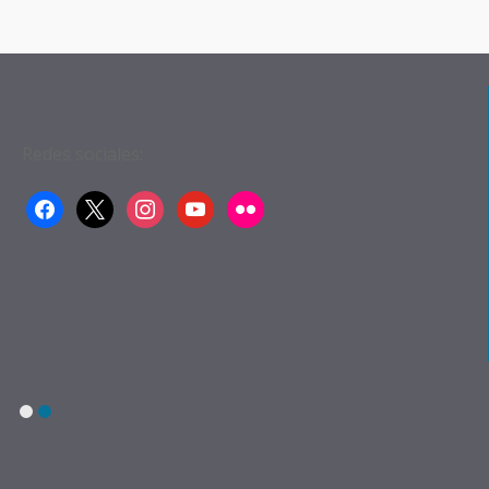
Entradas
Redes sociales:
facebook
x
instagram
youtube
flickr
1
2