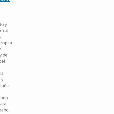
to y
rá al
la
uropea
a
 y de
del
o
la
 y
luña,
bano
pata
bano,