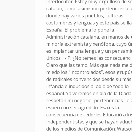
interlocutor. Estoy muy orgulloso de s
de 2010
catalán, como asimismo pertenecer a u
donde hay varios pueblos, culturas,
costumbres y lenguas y este país se ll
España. El problema lo pone la
Administración catalana, en manos de
minoría extremista y xenófoba, cuyo ún
es implantar una lengua y un pensami
únicos... - P: ¿No temes las consecuencia
Claro que las temo. Más que nada me 
miedo los “incontrolados”, esos grupú
de radicales convencidos desde su más
infancia e inducidos al odio de todo lo
español. Ya veremos en día de la Diada 
respetan mi negocio, pertenencias... o 
espero no ser agredido. Esa es la
consecuencia de cederles Educaciò a lo
independentistas y que se hayan adu
de los medios de Comunicación. Watson