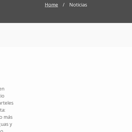
Home
/
Noticias
en
io
arteles
ta:
do más
guas y
o,