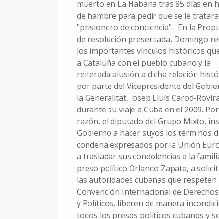
muerto en La Habana tras 85 días en 
1 de enero
de 2010
de hambre para pedir que se le tratar
"prisionero de conciencia"-. En la Prop
de resolución presentada, Domingo r
los importantes vínculos históricos q
a Cataluña con el pueblo cubano y la
reiterada alusión a dicha relación histó
por parte del Vicepresidente del Gobie
la Generalitat, Josep Lluís Carod-Rovir
durante su viaje a Cuba en el 2009. Por
razón, el diputado del Grupo Mixto, ins
Gobierno a hacer suyos los términos d
condena expresados por la Unión Eur
a trasladar sus condolencias a la famili
preso político Orlando Zapata, a solicit
las autoridades cubanas que respeten 
Convención Internacional de Derechos 
y Políticos, liberen de manera incondic
todos los presos políticos cubanos y s