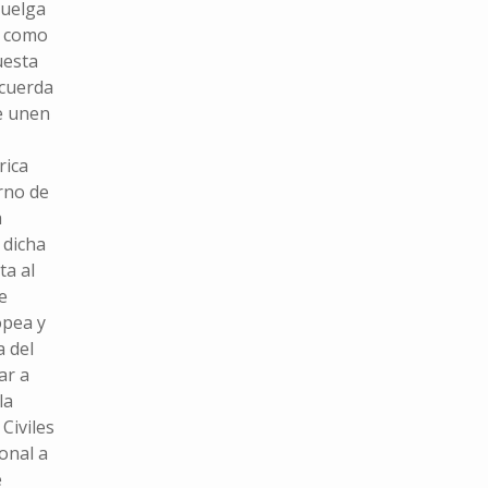
huelga
a como
uesta
ecuerda
ue unen
rica
rno de
a
 dicha
ta al
e
opea y
a del
ar a
la
Civiles
ional a
e