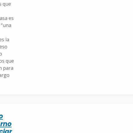
s que
asa es
 “una
es la
 eso
o
dos que
n para
bargo
o
erno
ciar