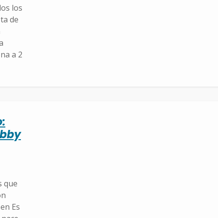
dos los
sta de
a
a
na a 2
:
obby
s que
on
 en Es