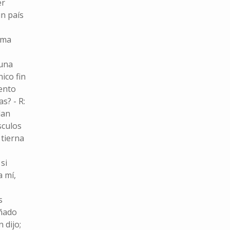
er
n país
ama
 una
ico fin
ento
s? - R:
dan
sculos
 tierna
si
a mí,
s
eñado
 dijo;