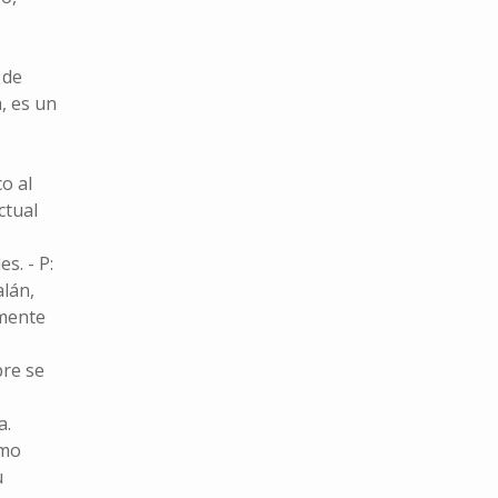
 de
, es un
o al
ctual
s. - P:
alán,
amente
pre se
a.
omo
u