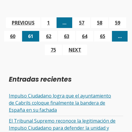
PREVIOUS
1
…
57
58
59
60
61
62
63
64
65
…
75
NEXT
Entradas recientes
Impulso Ciudadano logra que el ayuntamiento
de Cabrils coloque finalmente la bandera de
España en su fachada
El Tribunal Supremo reconoce la legitimación de
Impulso Ciudadano para defender la unidad y