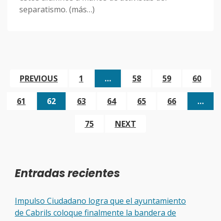
separatismo. (más…)
PREVIOUS
1
…
58
59
60
61
62
63
64
65
66
…
75
NEXT
Entradas recientes
Impulso Ciudadano logra que el ayuntamiento
de Cabrils coloque finalmente la bandera de