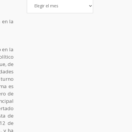
Archivo
de
Entradas
 en la
 en la
lítico
ue, de
idades
 turno
rma es
ero de
ncipal
ertado
sta de
 12 de
, y ha