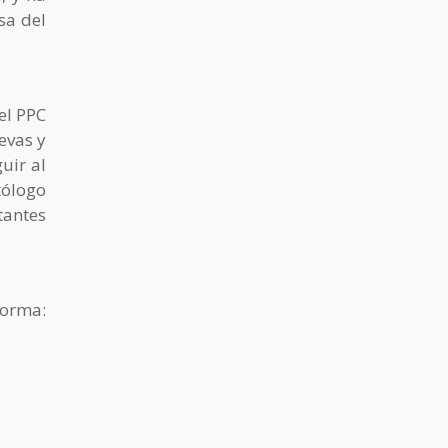
sa del
el PPC
evas y
uir al
tólogo
tantes
forma: