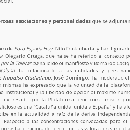
ocial.
osas asociaciones y personalidades
que se adjuntan
bro de
Foro España Hoy
, Nito Fontcuberta, y han figurado
a
, Olegario Ortega, que ha se ha referido al contexto po
 por la Tolerancia
ha leído el manifiesto y Bernardo Caciq
ataluña,
ha
relacionado a las entidades y personal
de
Impulso Ciudadano
, José Domingo
, ha moderado el
s mismas ha expresado que la voluntad de la platafo
mo institucional y la libertad de opción al máximo núm
a expresado que la Plataforma tiene como misión pri
eficioso es una “Cataluña unida, unida a España” y ha al
cibe en la actualidad a raíz de la deriva independenti
s. Respecto a las concentraciones convocadas para el
no se ha posicionado, pero que las valora con simpatía