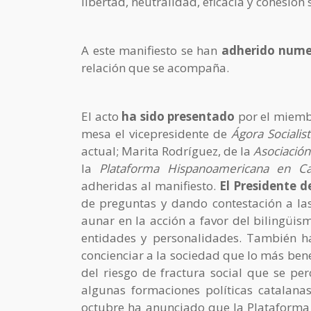
libertad, neutralidad, eficacia y cohesión s
A este manifiesto se han
adherido numer
relación que se acompaña.
El acto
ha sido presentado
por el miem
mesa el vicepresidente de
Ágora Socialist
actual; Marita Rodríguez, de la
Asociación
la
Plataforma Hispanoamericana en C
adheridas al manifiesto.
El Presidente 
de preguntas y dando contestación a la
aunar en la acción a favor del bilingüis
entidades y personalidades. También h
concienciar a la sociedad que lo más ben
del riesgo de fractura social que se per
algunas formaciones políticas catalana
octubre ha anunciado que la Plataforma 