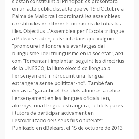
s'estan constituint al Principat, es presentarà
en un acte públic dissabte que ve 19 d'Octubre a
Palma de Mallorca i coordinarà les assemblees
constituïdes en diferents municipis de totes les
illes. Objectius L'Assemblea per l'Escola trilingüe
a Balears s'adreça als ciutadans que vulguin
"promoure i difondre els avantatges del
bilingüisme i del trilingüisme en la societat", així
com "fomentar i implantar, seguint les directrius
de la UNESCO, la lliure elecció de llengua a
l'ensenyament, i introduint una llengua
estrangera sense polititzar-ho". També fan
èmfasi a "garantir el dret dels alumnes a rebre
l'ensenyament en les llengües oficials i en,
almenys, una llengua estrangera, i el dels pares
i tutors de participar activament en
l'escolarització dels seus fills o tutelats".
Publicado en dBalears, el 15 de octubre de 2013