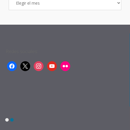
de
Entradas
Redes sociales:
facebook
x
instagram
youtube
flickr
1
2