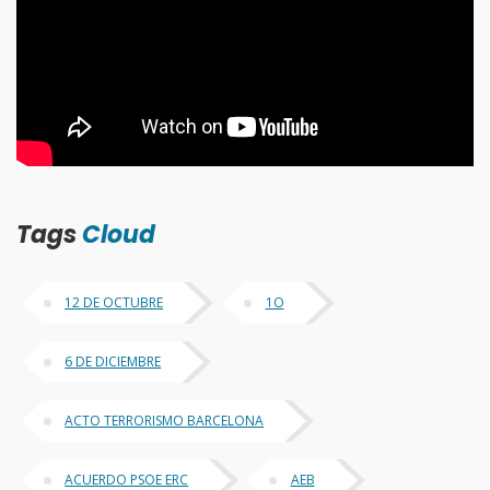
Tags
Cloud
12 DE OCTUBRE
1O
6 DE DICIEMBRE
ACTO TERRORISMO BARCELONA
ACUERDO PSOE ERC
AEB