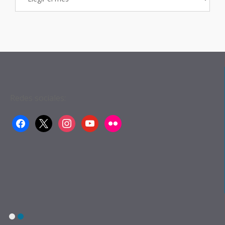
de
Entradas
Redes sociales:
facebook
x
instagram
youtube
flickr
1
2