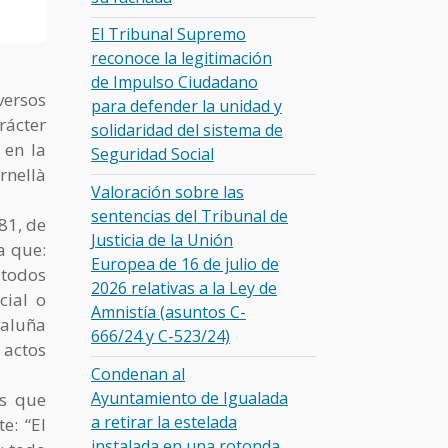
El Tribunal Supremo
reconoce la legitimación
de Impulso Ciudadano
versos
para defender la unidad y
rácter
solidaridad del sistema de
 en la
Seguridad Social
rnellà
Valoración sobre las
sentencias del Tribunal de
981, de
Justicia de la Unión
a que:
Europea de 16 de julio de
 todos
2026 relativas a la Ley de
cial o
Amnistía (asuntos C-
taluña
666/24 y C-523/24)
 actos
Condenan al
Ayuntamiento de Igualada
as que
a retirar la estelada
e: “El
instalada en una rotonda