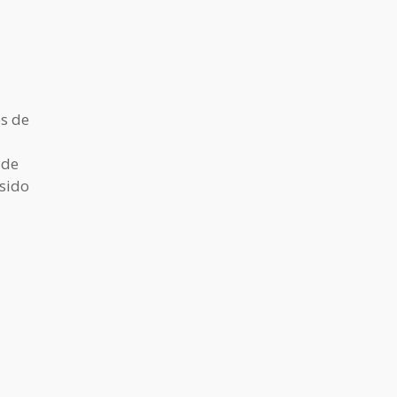
es de
 de
 sido