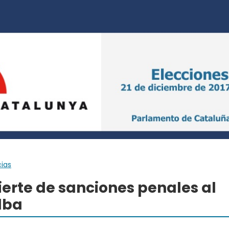
cias
ierte de sanciones penales al
lba