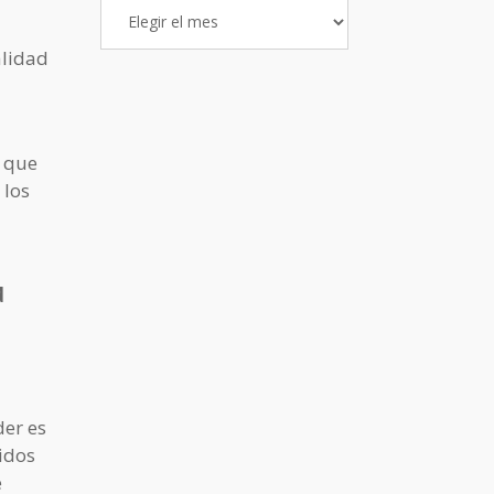
Archivo
de
alidad
Entradas
s que
 los
d
der es
tidos
e