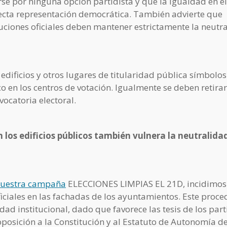
se por ninguna opción partidista y que la igualdad en el
rrecta representación democrática. También advierte que
ituciones oficiales deben mantener estrictamente la neutr
n edificios y otros lugares de titularidad pública símbolo
en los centros de votación. Igualmente se deben retirar
vocatoria electoral.
n los edificios públicos también vulnera la neutralida
uestra campaña
ELECCIONES LIMPIAS EL 21D, incidimos
ciales en las fachadas de los ayuntamientos. Este proce
dad institucional, dado que favorece las tesis de los par
osición a la Constitución y al Estatuto de Autonomía d