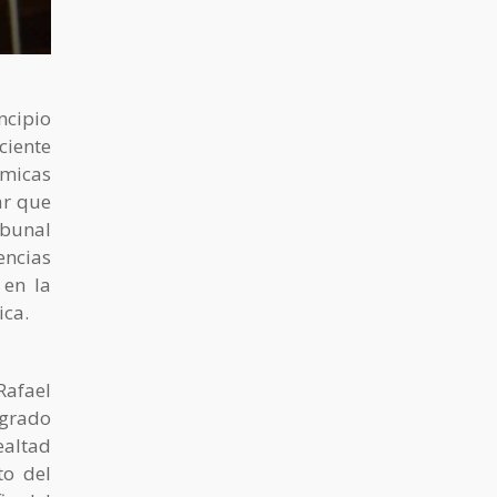
ncipio
ciente
ómicas
ar que
ibunal
ncias
 en la
ica.
Rafael
egrado
ealtad
to del