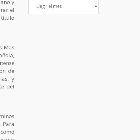
Archivo
dano y
de
rar el
Entradas
título
os Mas
añola,
utense
ón de
ías, y
te del
rminos
. Para
a como
ormar