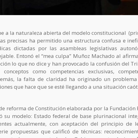
be a la naturaleza abierta del modelo constitucional (pri
las precisas ha permitido una estructura confusa e inefi
icas dictadas por las asambleas legislativas auton
ejable. Entonó el “mea culpa” Muñoz Machado al afirm
ución lo que no dice y han provocado la confusión del Tr
 conceptos como competencias exclusivas, compete
Además, la falta de claridad ha originado un problema
ciones que hace que se esté llegando a una situación caót
de reforma de Constitución elaborada por la Fundación 
ó su modelo: Estado federal de base plurinacional int
tes actualmente, con aceptación del principio de l
rie propuestas que calificó de técnicas: reconocimien