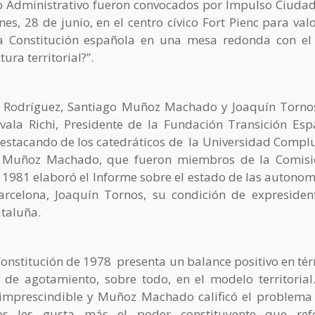
o Administrativo fueron convocados por Impulso Ciuda
es, 28 de junio, en el centro cívico Fort Pienc para valo
a Constitución española en una mesa redonda con el 
ra territorial?”.
 Rodríguez, Santiago Muñoz Machado y Joaquín Torn
vala Richi, Presidente de la Fundación Transición Esp
destacando de los catedráticos de la Universidad Compl
 Muñoz Machado, que fueron miembros de la Comisi
1981 elaboró el Informe sobre el estado de las autonom
arcelona, Joaquín Tornos, su condición de expresiden
ataluña.
 Constitución de 1978 presenta un balance positivo en té
 de agotamiento, sobre todo, en el modelo territorial
imprescindible y Muñoz Machado calificó el problem
es les gusta más el poder constituyente que ref