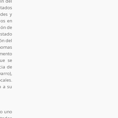
in del
stados
ades y
dos en
ión de
Estado
ón del
ónomas
imento
que se
cia de
arro),
cales.
o a su
to uno