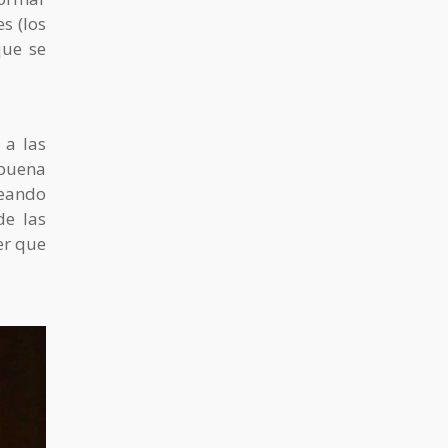
s (los
que se
 a las
 buena
teando
de las
er que