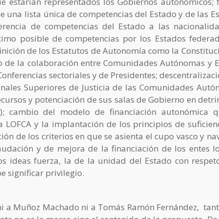
e estarían representados los Gobiernos autonómicos; f
de una lista única de competencias del Estado y de las E
sferencia de competencias del Estado a las nacionalid
áximo posible de competencias por los Estados federa
finición de los Estatutos de Autonomía como la Constituc
 de la colaboración entre Comunidades Autónomas y 
onferencias sectoriales y de Presidentes; descentralizaci
ibunales Superiores de Justicia de las Comunidades Aut
recursos y potenciación de sus salas de Gobierno en detr
al); cambio del modelo de financiación autonómica 
 LOFCA y la implantación de los principios de suficien
ión de los criterios en que se asienta el cupo vasco y nav
udación y de mejora de la financiación de los entes lo
s ideas fuerza, la de la unidad del Estado con respet
 significar privilegio.
mó ni a Muñoz Machado ni a Tomás Ramón Fernández, tan