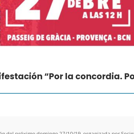
festación “Por la concordia. P
ón del próximo domingo 27/10/19, organizada por Socie