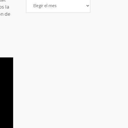
Archivo
os la
de
ón de
Entradas