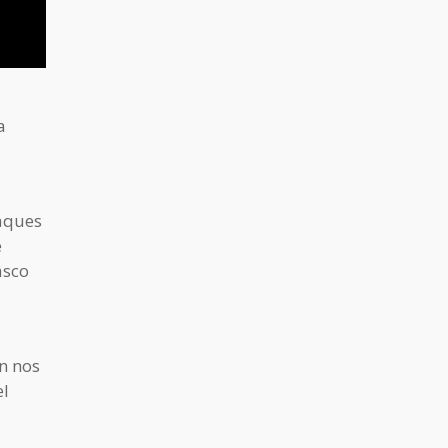
a
taques
e
asco
n nos
el