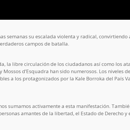
as semanas su escalada violenta y radical, convirtiendo 
verdaderos campos de batalla.
a, la libre circulación de los ciudadanos así como los a
al y Mossos d’Esquadra han sido numerosos. Los niveles d
bles a los protagonizados por la Kale Borroka del País V
 nos sumamos activamente a esta manifestación. Tambié
personas amantes de la libertad, el Estado de Derecho y 